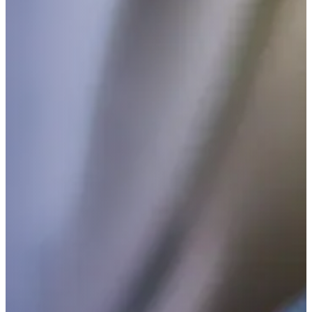
Seguros
Todos los Seguros
Seguros Empresariales
Seguros para personas y familias
Blog
Contáctanos
Acceso al sistema
Acceso, manejo y
control integral
de su información
contractual y de seguros.
Sistema Integrado para la administración de