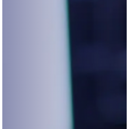
Seguros
Todos los Seguros
Seguros Empresariales
Seguros para personas y familias
Blog
Contáctanos
Acceso al sistema
Acceso, manejo y
control integral
de su información
contractual y de seguros.
Sistema Integrado para la administración de