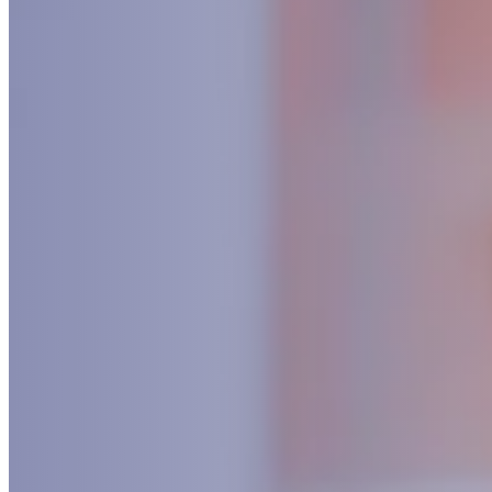
Seguros
Todos los Seguros
Seguros Empresar
Seguros para perso
Blog
Contáctanos
Acceso al sistema
Acceso, manejo y
control integral
de su
información contractual y de seguros.