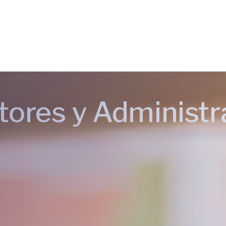
tores y Administ
iales
nas y familias