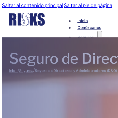
Saltar al contenido principal
Saltar al pie de página
Inicio
Conózcanos
Seguros
Todos los Seguros
Seguro de Direc
Seguros Empresar
Seguros para perso
/
/
Inicio
Seguros
Seguro de Directores y Administradores (D&O)
Blog
Contáctanos
Inicio
Conózcanos