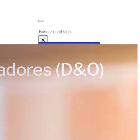
Buscar
×
Acceder al sistema
radores (D&O)