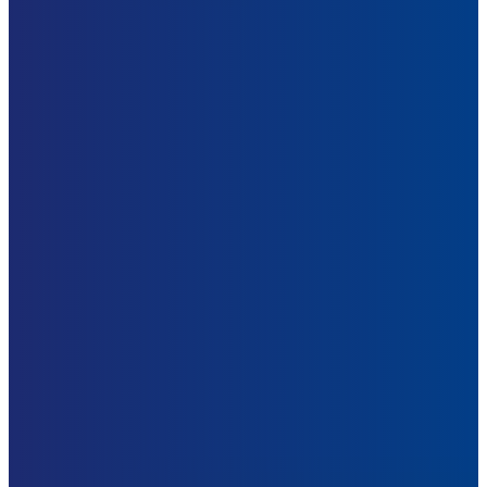
Seguros
Todos los Seguros
Seguros Empresariales
Seguros para personas y familias
Blog
Contáctanos
Acceso al sistema
Acceso, manejo y
control integral
de su información
contractual y de seguros.
Sistema Integrado para la administración de