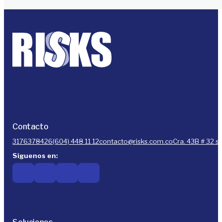
Contacto
3176378426
(604) 448 11 12
contacto@risks.com.co
Cra. 43B # 32 s
Síguenos en: