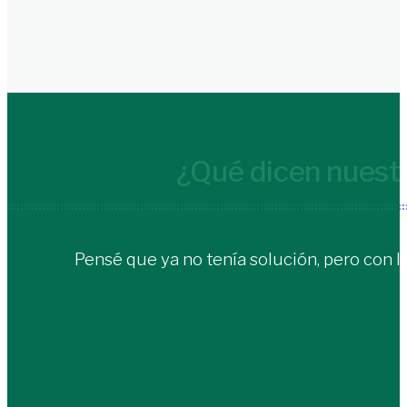
riesgos y seguros
Acceder
¿Qué dicen nuestr
Inscripción de Proveedores y Contratistas
Inscribirme
Pensé que ya no tenía solución, pero con 