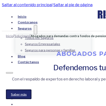
Saltar al contenido principal
Saltar al pie de página
Inicio
Conózcanos
Seguros
/
/
Inicio
Soluciones
Abogados para demandas contra fondos de pensio
Todos los Seguros
Seguros Empresariales
Seguros para personas y familias
ABOGADOS P
Blog
Contáctanos
Defendemos tus
Con el respaldo de expertos en derecho laboral y pe
Saber más
Inicio
Conózcanos