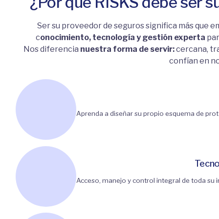
¿Por qué RISKS debe ser s
Ser su proveedor de seguros significa más que emi
c
onocimiento, tecnología y gestión experta
par
Nos diferencia
nuestra forma de servir:
cercana, tr
confían en n
Aprenda a diseñar su propio esquema de prote
Tecno
Acceso, manejo y control integral de toda su