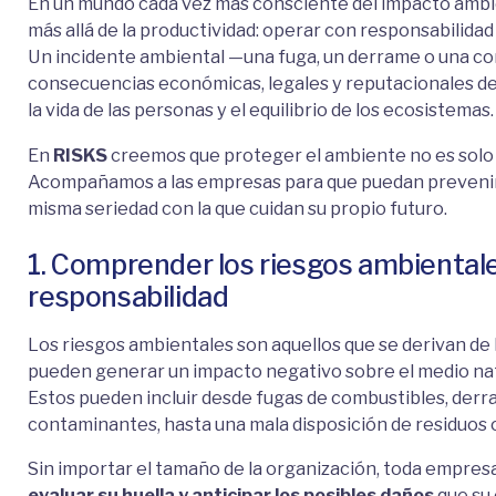
En un mundo cada vez más consciente del impacto ambie
más allá de la productividad: operar con responsabilidad
Un incidente ambiental —una fuga, un derrame o una 
consecuencias económicas, legales y reputacionales de
la vida de las personas y el equilibrio de los ecosistemas.
En
RISKS
creemos que proteger el ambiente no es solo u
Acompañamos a las empresas para que puedan prevenir,
misma seriedad con la que cuidan su propio futuro.
1. Comprender los riesgos ambientale
responsabilidad
Los riesgos ambientales son aquellos que se derivan de 
pueden generar un impacto negativo sobre el medio nat
Estos pueden incluir desde fugas de combustibles, derr
contaminantes, hasta una mala disposición de residuos o 
Sin importar el tamaño de la organización, toda empresa
evaluar su huella y anticipar los posibles daños
que su 