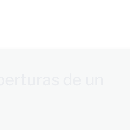
iales
berturas de un
nas y familias