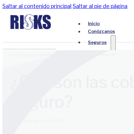
Saltar al contenido principal
Saltar al pie de página
Inicio
Conózcanos
Seguros
/
/
Inicio
Seguros
¿Qué son las coberturas de un seguro?
Todos los Seguros
Seguros Empresar
¿Qué son las co
Seguros para perso
Blog
Contáctanos
seguro?
Publicado: agosto 4, 2025
Inicio
Conózcanos